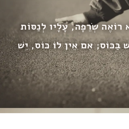
 רוֹאֶה שְׂרֵפָה, עָלָיו לְנַסּוֹת
שׁ בַּכּוֹס; אִם אֵין לוֹ כּוֹס, יֵשׁ