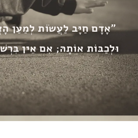
"אָדָם חַיָּב לַעֲשׂוֹת לְמַעַן הָא
וּלְכַבּוֹת אוֹתָהּ; אִם אֵין בִּרְשׁו