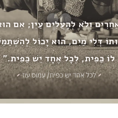
ֲחֵרִים וְלֹא לְהַעֲלִים עַיִן; אִם הוּא
ּתוֹ דְּלִי מַיִם, הוּא יָכוֹל לְהִשְׁתַּמֵּ
לוֹ כַּפִּית, לְכָל אֶחָד יֵשׁ כַּפִּית."
לכל אחד יש כפית/ עמוס עוז